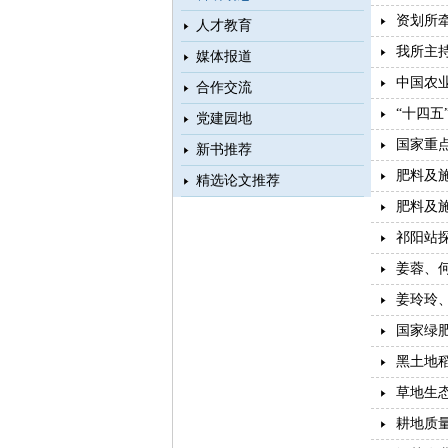
资划所
人才教育
我所主持
媒体报道
中国农业
合作交流
“十四五
党建园地
国家重
新书推荐
肥料及
精选论文推荐
肥料及
祁阳站
姜蓉、
姜玲玲
国家绿肥
黑土地
草地生
耕地质