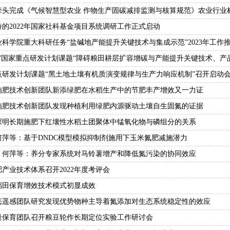
牵头完成《气候智慧型农业 作物生产固碳减排监测与核算规范》农业行业
的2022年国家社科基金项目系统调研工作正式启动
科学院重大科研任务“盐碱地产能提升关键技术与集成示范”2023年工作
”国家重点研发计划课题“障碍粮田耕层扩容增碳与产能提升关键技术、产品及
点研发计划课题“黑土地土壤有机质演变规律与生产力响应机制”召开启动
施肥技术创新团队新添绿肥在水稻生产中的节肥丰产增效又一力证
施肥技术创新团队发现种植利用绿肥内源驱动土壤自生固氮的证据
探明长期施肥下红壤性水稻土团聚体中锰氧化物与磷组分的关系
何萍等：基于DNDC模型模拟抑制剂施用下玉米氮肥减施潜力
、何萍等：养分专家系统对马铃薯增产和降低氮污染的协同效应
产业技术体系召开2022年度考评会
稻田保育增效技术模式初显成效
态遥感团队研究发现优势物种主导着氮添加对生态系统稳定性的效应
量保育团队召开粮豆轮作长期定位实验工作研讨会