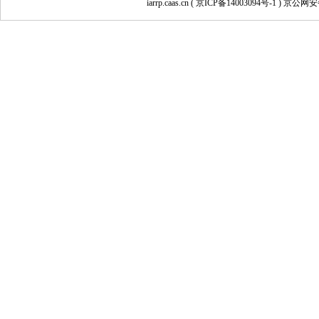
iarrp.caas.cn (
京ICP备14003094号-1
) 京公网安