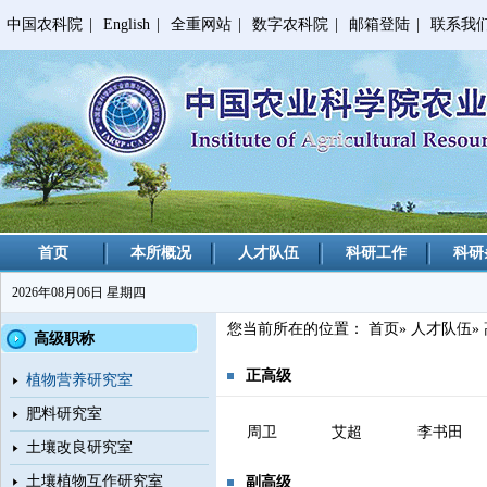
中国农科院
|
English
|
全重网站
|
数字农科院
|
邮箱登陆
|
联系我
首页
本所概况
人才队伍
科研工作
科研
2026年08月06日 星期四
您当前所在的位置：
首页
»
人才队伍
»
高级职称
正高级
植物营养研究室
肥料研究室
周卫
艾超
李书田
土壤改良研究室
土壤植物互作研究室
副高级