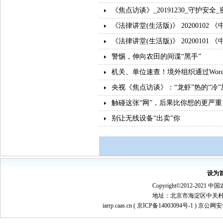
《焦点访谈》_20191230_守护安全
《法律讲堂(生活版)》 202001
《法律讲堂(生活版)》 2020010
警惕，伸向农田的间谍“黑手”
机关、单位速查！境外组织通过Wor
央视《焦点访谈》：“龙虾”热的“冷”
触碰这张“网”，后果比你想的更严重
别让无线设备“出卖”你
设为
Copyright©2012-
地址：北京市海淀区中关村南大街1
iarrp.caas.cn (
京ICP备14003094号-1
) 京公网安