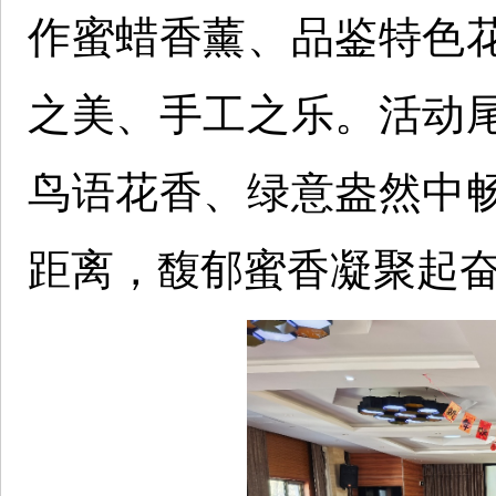
作蜜蜡香薰、品鉴特色
之美、手工之乐。活动
鸟语花香、绿意盎然中
距离，馥郁蜜香凝聚起