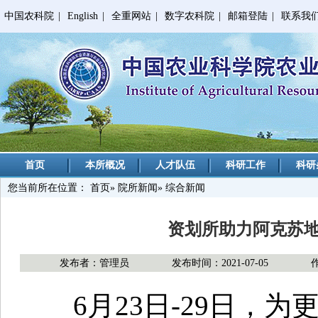
中国农科院
|
English
|
全重网站
|
数字农科院
|
邮箱登陆
|
联系我
首页
本所概况
人才队伍
科研工作
科研
您当前所在位置：
首页
»
院所新闻
» 综合新闻
资划所助力阿克苏
发布者：管理员
发布时间：2021-07-05
6月23日-29日，为