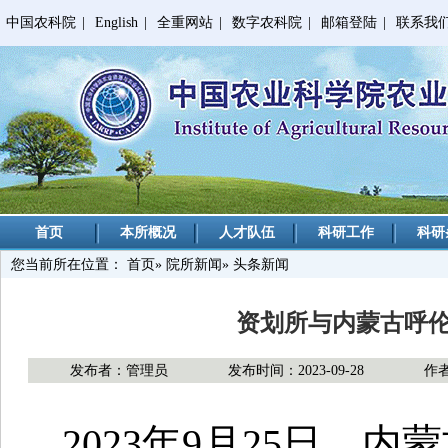
中国农科院
|
English
|
全重网站
|
数字农科院
|
邮箱登陆
|
联系我
首页
本所概况
人才队伍
科研工作
科研
您当前所在位置：
首页
»
院所新闻
» 头条新闻
资划所与内蒙古呼
发布者：管理员
发布时间：2023-09-28
作
2023年9月25日，