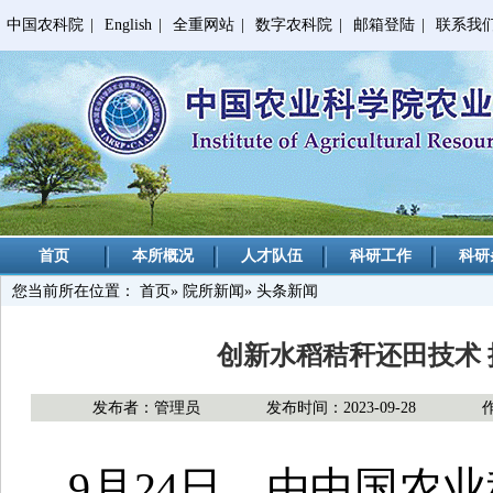
中国农科院
|
English
|
全重网站
|
数字农科院
|
邮箱登陆
|
联系我
首页
本所概况
人才队伍
科研工作
科研
您当前所在位置：
首页
»
院所新闻
» 头条新闻
创新水稻秸秆还田技术
发布者：管理员
发布时间：2023-09-28
9月24日，由中国农