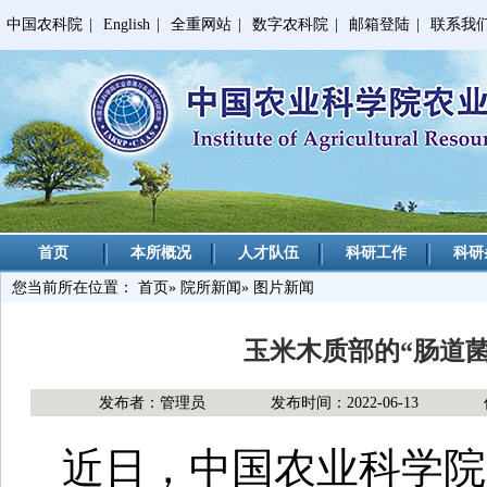
中国农科院
|
English
|
全重网站
|
数字农科院
|
邮箱登陆
|
联系我
首页
本所概况
人才队伍
科研工作
科研
您当前所在位置：
首页
»
院所新闻
» 图片新闻
玉米木质部的“肠道
发布者：管理员
发布时间：2022-06-13
近日，中国农业科学院