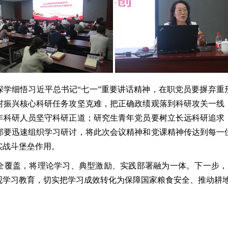
深学细悟习近平总书记“七一”重要讲话精神，在职党员要摒弃重
村振兴核心科研任务攻坚克难，把正确政绩观落到科研攻关一线
年科研人员坚守科研正道；研究生青年党员要树立长远科研追求
部要迅速组织学习研讨，将此次会议精神和党课精神传达到每一
实战斗堡垒作用。
全覆盖，将理论学习、典型激励、实践部署融为一体。下一步，资
观学习教育，切实把学习成效转化为保障国家粮食安全、推动耕