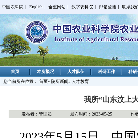
中国农科院
|
English
|
全重网站
|
数字农科院
|
邮箱登陆
|
联系我
首页
本所概况
人才队伍
科研工作
科研
您当前所在位置：
首页
»
院所新闻
» 人才教育
我所“山东汶上
发布者：管理员
发布时间：2023-05-25
作
2023年5月15日，