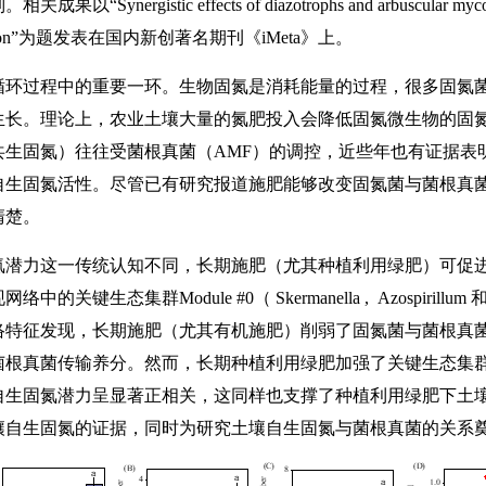
tic effects of diazotrophs and arbuscular mycorrhizal fu
of fertilization”为题发表在国内新创著名期刊《iMeta》上。
循环过程中的重要一环。生物固氮是消耗能量的过程，很多固氮
生长。理论上，农业土壤大量的氮肥投入会降低固氮微生物的固
共生固氮）往往受菌根真菌（AMF）的调控，近些年也有证据表
自生固氮活性。尽管已有研究报道施肥能够改变固氮菌与菌根真
清楚。
氮潜力这一传统认知不同，长期施肥（尤其种植利用绿肥）可促
生态集群Module #0（ Skermanella , Azospirillum
络特征发现，长期施肥（尤其有机施肥）削弱了固氮菌与菌根真
根真菌传输养分。然而，长期种植利用绿肥加强了关键生态集群Mod
自生固氮潜力呈显著正相关，这同样也支撑了种植利用绿肥下土
壤自生固氮的证据，同时为研究土壤自生固氮与菌根真菌的关系