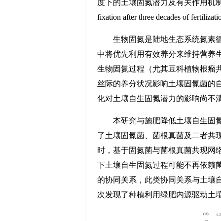
度下的土壤固氮潜力及有关作用机制。相关成果以“Synergis
fixation after three decades 
生物固氮是陆地生态系统氮素
中将优先利用有效养分来维持营养
生物固氮过程（尤其豆科植物根瘤
丝际的养分状况影响土壤固氮菌的
化对土壤自生固氮潜力的影响尚不
本研究与施肥降低土壤自生固
了土壤固氮菌、菌根真菌及二者共现网络中的关键
时，基于固氮菌与菌根真菌共现网
下土壤自生固氮过程可能不再依赖菌
的协同关系，此类协同关系与土壤
次发现了种植利用绿肥内源驱动土