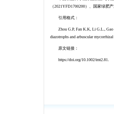
（2021YFD1700200）、国家
引用格式：
Zhou G.P, Fan K.K, Li G.L., Gao S
diazotrophs and arbuscular mycorrhizal fu
原文链接：
https://doi.org/10.1002/imt2.81.