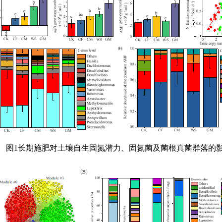
图1长期施肥对土壤自生固氮潜力、固氮菌及菌根真菌群落的