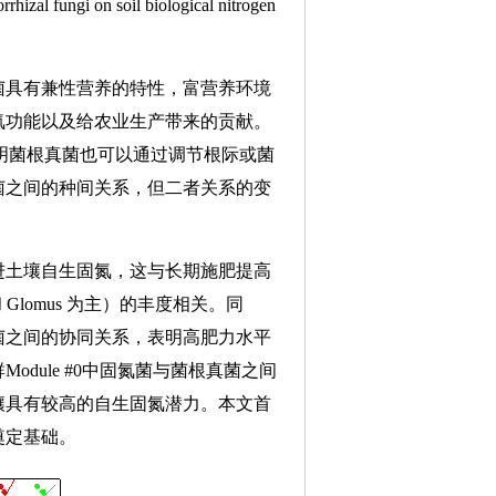
ngi on soil biological nitrogen
菌具有兼性营养的特性，富营养环境
氮功能以及给农业生产带来的贡献。
明菌根真菌也可以通过调节根际或菌
菌之间的种间关系，但二者关系的变
进土壤自生固氮，这与长期施肥提高
 和 Glomus 为主）的丰度相关。同
菌之间的协同关系，表明高肥力水平
ule #0中固氮菌与菌根真菌之间
壤具有较高的自生固氮潜力。本文首
奠定基础。