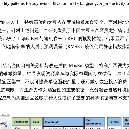
uitability patterns for soybean cultivation in Heilongjiang: A produ
达80%以上，持续高位的大豆依存度威胁着粮食安全。面对耕地
之一。针对上述问题，本研究聚焦于中国大豆主产区黑龙江省，
较了 LightGBM 与随机森林（RF）的预测性能。结果显示
的趋势斜率纳入后，预测误差（RMSE）较仅使用静态指数指数
结合空间自相关分析与改进后的 MaxEnt 模型，将高产区视
碳减排量。结果发现资源禀赋与实际布局间存在错位：2021 年全
适宜区集中，不仅可提高单位面积产量，还可减少农业投入浪费
赖出现点的局限，将生产力作为适宜性的重要依据，充分融合自然环
究成果为我国适宜区域扩种大豆提供了重要的科学依据与技术支