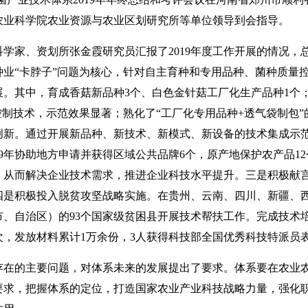
农业科学院农业资源与农业区划研究所等单位领导到会指导。
家、资划所张金霞研究员汇报了2019年度工作开展的情况，
种业“卡脖子”问题为核心，针对自主育种和专用品种、菌种质量
展。其中，育成香菇新品种3个、白色金针菇工厂化生产品种1个
控制技术，示范效果显著；熟化了“工厂化专用品种+透气袋制包
创新。通过开展新品种、新技术、新模式、新设备的技术集成示
19年协助地方申请并获得区域公共品牌6个，原产地保护农产品1
，从而解决企业技术需求，推进企业科技水平提升。三是积极献
四是积极投入脱贫攻坚战略实施。在贵州、云南、四川、新疆、
市、自治区）的93个国家级贫困县开展技术帮扶工作。完成技术
人次，发放材料累计1万余份，3人获得科技部全国优秀科技特派员
的主要问题，对体系未来的发展提出了要求。体系要在农业农
要求，把握体系的定位，打造国家农业产业科技战略力量，强化