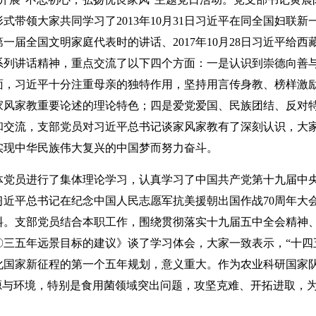
式带领大家共同学习了2013年10月31日习近平在同全国妇联
会见第一届全国文明家庭代表时的讲话、2017年10月28日习近平
系列讲话精神，重点交流了以下四个方面：一是认识到崇德向善
面，习近平十分注重母亲的独特作用，坚持用言传身教、榜样激
家风家教重要论述的理论特色；四是爱党爱国、民族团结、反对
和交流，支部党员对习近平总书记谈家风家教有了深刻认识，大
实现中华民族伟大复兴的中国梦而努力奋斗
。
员进行了集体理论学习，认真学习了中国共产党第十九届中央
习近平总书记在纪念中国人民志愿军抗美援朝出国作战70周年大
料。支部党员结合本职工作，围绕贯彻落实十九届五中全会精神
〇三五年远景目标的建议》谈了学习体会，大家一致表示，“十四
化国家新征程的第一个五年规划，意义重大。作为农业科研国家
源与环境，特别是食用菌领域突出问题，攻坚克难、开拓进取，为