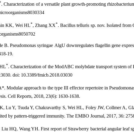
*
. Characterization of a versatile plant growth-promoting rhizobacter
microorganisms8030334
*
*
hin KK, Wei HL
, Zhang XX
. Bacillus telluris sp. nov. Isolated fro
oorganisms8050702
 B. Pseudomonas syringae AlgU downregulates flagellin gene express
418-19.
*
 HL
. Characterization of the ModABC molybdate transport system of 
 9:3030. doi: 10.3389/fmicb.2018.03030
*. Modular approach to the type III effector repertoire in Pseudomon
esis. Cell Reports, 2018, 23(6): 1630-1638.
K, Lu Y, Tsuda Y, Chakravarthy S, Wei HL, Foley JW, Collmer A, Glaze
ibited by pattern-triggered immunity. The EMBO Journal, 2017, 36: 275
Liu HQ, Wang YH. First report of Strawberry bacterial angular leaf s