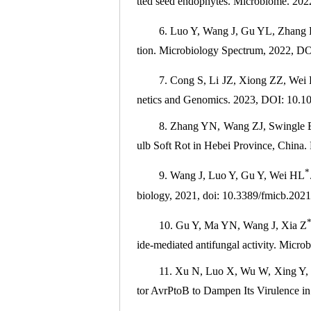
tted seed endophytes. Microbiome. 20
6. Luo Y, Wang J, Gu YL, Zhang
tion. Microbiology Spectrum, 2022, D
7. Cong S, Li JZ, Xiong ZZ, Wei
netics and Genomics. 2023, DOI: 10.10
8. Zhang YN, Wang ZJ, Swingle B,
ulb Soft Rot in Hebei Province, China. 
*
9. Wang J, Luo Y, Gu Y, Wei HL
biology, 2021, doi: 10.3389/fmicb.202
10. Gu Y, Ma YN, Wang J, Xia Z
ide-mediated antifungal activity. Mic
11. Xu N, Luo X, Wu W, Xing Y, Li
tor AvrPtoB to Dampen Its Virulence i