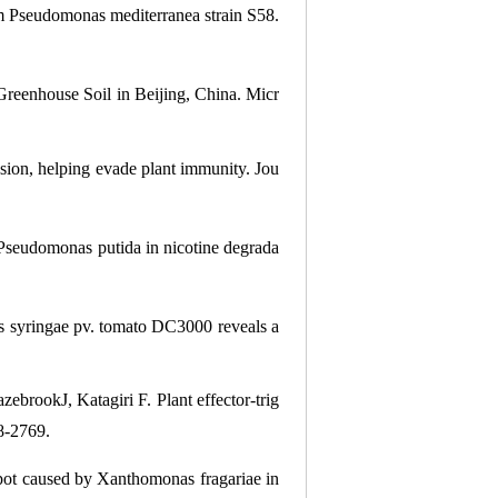
ium Pseudomonas mediterranea strain S58.
m Greenhouse Soil in Beijing, China. Micr
ion, helping evade plant immunity. Jou
Pseudomonas putida in nicotine degrada
as syringae pv. tomato DC3000 reveals a
brookJ, Katagiri F. Plant effector-trig
8-2769.
pot caused by Xanthomonas fragariae in