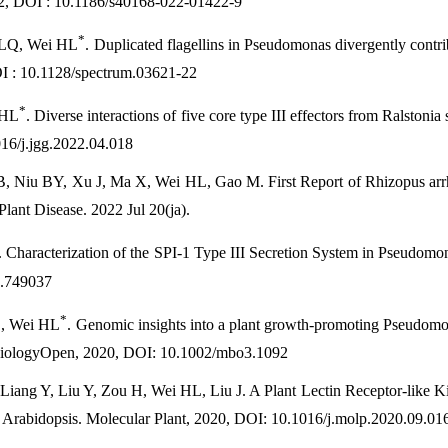
22, DOI : 10.1186/s40168-022-01422-9
*
 LQ, Wei HL
. Duplicated flagellins in Pseudomonas divergently contri
OI : 10.1128/spectrum.03621-22
*
 HL
. Diverse interactions of five core type III effectors from Ralstoni
16/j.jgg.2022.04.018
 Niu BY, Xu J, Ma X, Wei HL, Gao M. First Report of Rhizopus arrhi
Plant Disease. 2022 Jul 20(ja).
. Characterization of the SPI-1 Type III Secretion System in Pseudomo
1.749037
*
*
, Wei HL
. Genomic insights into a plant growth-promoting Pseudomona
robiologyOpen, 2020, DOI: 10.1002/mbo3.1092
ang Y, Liu Y, Zou H, Wei HL, Liu J. A Plant Lectin Receptor-like Ki
n Arabidopsis. Molecular Plant, 2020, DOI: 10.1016/j.molp.2020.09.01