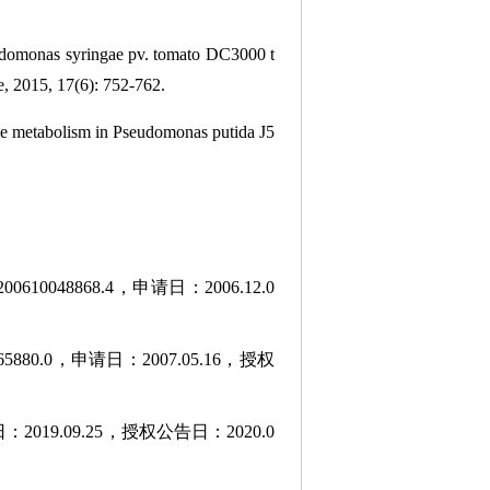
udomonas syringae pv. tomato DC3000 t
, 2015, 17(6): 752-762.
ine metabolism in Pseudomonas putida J5
8868.4，申请日：2006.12.0
.0，申请日：2007.05.16，授权
19.09.25，授权公告日：2020.0