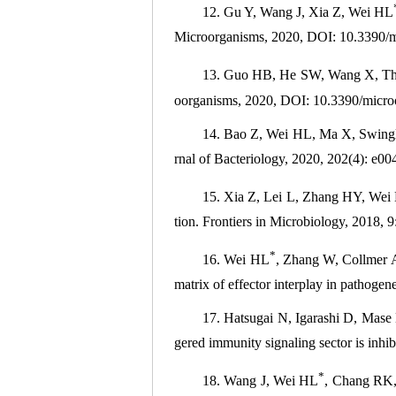
12. Gu Y, Wang J, Xia Z, Wei HL
Microorganisms, 2020, DOI: 10.3390/
13. Guo HB, He SW, Wang X, T
oorganisms, 2020, DOI: 10.3390/micr
14. Bao Z, Wei HL, Ma X, Swingle
rnal of Bacteriology, 2020, 202(4): e00
15. Xia Z, Lei L, Zhang HY, Wei
tion. Frontiers in Microbiology, 2018,
*
16. Wei HL
, Zhang W, Collmer A
matrix of effector interplay in pathogen
17. Hatsugai N, Igarashi D, Mase 
gered immunity signaling sector is inh
*
18. Wang J, Wei HL
, Chang RK, 