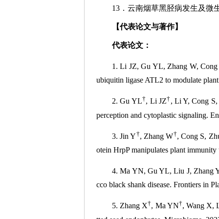
13．云南烟草黑胫病发生及微
【代表论文与著作】
代表论文：
1. Li JZ, Gu YL, Zhang W, Cong
ubiquitin ligase ATL2 to modulate plan
†
†
2. Gu YL
, Li JZ
, Li Y, Cong 
perception and cytoplastic signaling.
†
†
3. Jin Y
, Zhang W
, Cong S, Zh
otein HrpP manipulates plant immunit
4. Ma YN, Gu YL, Liu J, Zhang 
cco black shank disease. Frontiers in 
†
†
5. Zhang X
, Ma YN
, Wang X, 