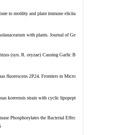
bute to motility and plant immune elicita
a solanacearum with plants. Journal of Ge
zus (syn. R. oryzae) Causing Garlic B
nas fluorescens 2P24. Frontiers in Micro
s koreensis strain with cyclic lipopept
nase Phosphorylates the Bacterial Effec
6