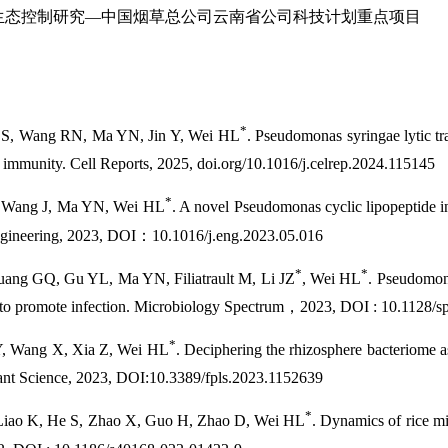
生态控制研究—中国烟草总公司云南省公司科技计划重点项目
*
 S, Wang RN, Ma YN, Jin Y, Wei HL
. Pseudomonas syringae lytic tr
t immunity. Cell Reports, 2025, doi.org/10.1016/j.celrep.2024.115145
*
S, Wang J, Ma YN, Wei HL
. A novel Pseudomonas cyclic lipopeptide i
 Engineering, 2023, DOI：10.1016/j.eng.2023.05.016
*
*
uang GQ, Gu YL, Ma YN, Filiatrault M, Li JZ
, Wei HL
. Pseudomona
y to promote infection. Microbiology Spectrum，2023, DOI : 10.1128/
*
Y, Wang X, Xia Z, Wei HL
. Deciphering the rhizosphere bacteriome as
Plant Science, 2023, DOI:10.3389/fpls.2023.1152639
*
Liao K, He S, Zhao X, Guo H, Zhao D, Wei HL
. Dynamics of rice mi