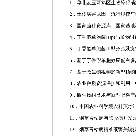
1．华北麦玉两熟区生物障碍
2．土传病害成因、流行规律
3．国家菌种资源库—国家基地
4．丁香假单胞菌HrpJ与植
5．丁香假单胞菌III型分泌系
6．基于丁香假单胞效应蛋白多聚
7．基于微生物组学的新型植
8．农业种质资源保护和利用
9．微生物组技术与新型肥料
10．中国农业科学院农科英才
11．烟草青枯病与黑胫病并发
12．烟草青枯病精准预警关键