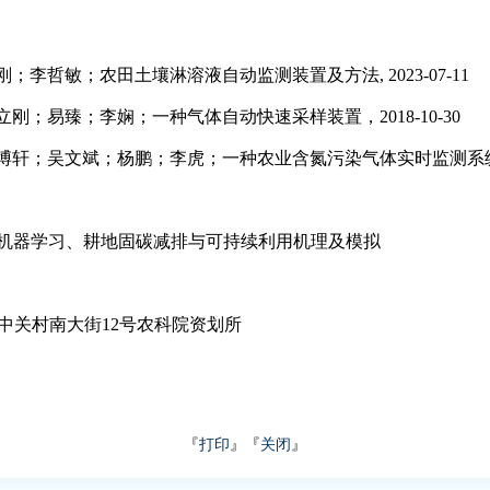
刚；李哲敏；农田土壤淋溶液自动监测装置及方法, 2023-07-11
立刚；易臻；李娴；一种气体自动快速采样装置，2018-10-30
杨博轩；吴文斌；杨鹏；李虎；一种农业含氮污染气体实时监测系统以及
与机器学习、耕地固碳减排与可持续利用机理及模拟
中关村南大街12号农科院资划所
『
打印
』『
关闭
』