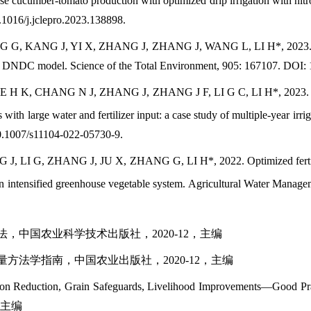
use cucumber-tomato production with optimized drip irrigation with nitro
.1016/j.jclepro.2023.138898.
, KANG J, YI X, ZHANG J, ZHANG J, WANG L, LI H*, 2023. Soil
n DNDC model. Science of the Total Environment, 905: 167107. DOI: 1
H K, CHANG N J, ZHANG J, ZHANG J F, LI G C, LI H*, 2023. Bal
with large water and fertilizer input: a case study of multiple-year irrig
10.1007/s11104-022-05730-9.
 LI G, ZHANG J, JU X, ZHANG G, LI H*, 2022. Optimized fertiga
 an intensified greenhouse vegetable system. Agricultural Water Mana
法，中国农业科学技术出版社，2020-12，主编
量方法学指南，中国农业出版社，2020-12，主编
ion Reduction, Grain Safeguards, Livelihood Improvements—Good Prac
，主编