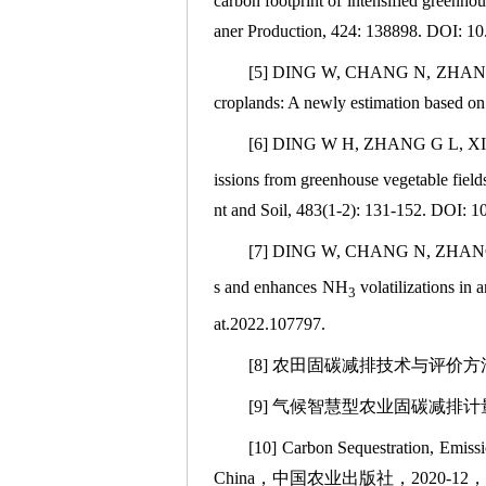
carbon footprint of intensified greenho
aner Production, 424: 138898. DOI: 10
[5] DING W, CHANG N, ZHANG G
croplands: A newly estimation based o
[6] DING W H, ZHANG G L, XIE 
issions from greenhouse vegetable fields 
nt and Soil, 483(1-2): 131-152. DOI: 
[7] DING W, CHANG N, ZHANG J,
s and enhances NH
volatilizations in
3
at.2022.107797.
[8] 农田固碳减排技术与评价方
[9] 气候智慧型农业固碳减排计
[10] Carbon Sequestration, Emiss
China，中国农业出版社，2020-12