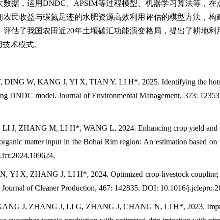
数据，运用DNDC、APSIM等过程模型、机器学习算法等，
衡农民收益与碳氮足迹的水肥资源高效利用评估的模型方法，构
，评估了我国农田近20年土壤碳汇功能演变格局，提出了耕地利
用技术模式。
NG W, KANG J, YI X, TIAN Y, LI H*, 2025. Identifying the hotspots 
 using DNDC model. Journal of Environmental Management, 373: 1235
 J, ZHANG M, LI H*, WANG L, 2024. Enhancing crop yield and car
nt organic matter input in the Bohai Rim region: An estimation based
.fcr.2024.109624.
 X, ZHANG J, LI H*, 2024. Optimized crop-livestock coupling to 
 Journal of Cleaner Production, 467: 142835. DOI: 10.1016/j.jclepro.
NG J, ZHANG J, LI G, ZHANG J, CHANG N, LI H*, 2023. Improving