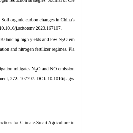
gen reduction strategies. Journal of Cle
 organic carbon changes in China's
0.1016/j.scitotenv.2023.167107.
ancing high yields and low N
O em
2
ation and nitrogen fertilizer regimes. Pla
tion mitigates N
O and NO emission
2
gement, 272: 107797. DOI: 10.1016/j.agw
tices for Climate-Smart Agriculture in