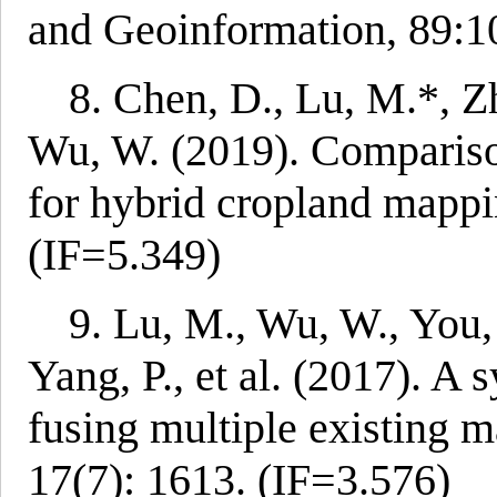
and Geoinformation, 89:1
8. Chen, D., Lu, M.*, Zh
Wu, W. (2019). Compariso
for hybrid cropland mappi
(IF=5.349)
9. Lu, M., Wu, W., You,
Yang, P., et al. (2017). A
fusing multiple existing m
17(7): 1613. (IF=3.576)