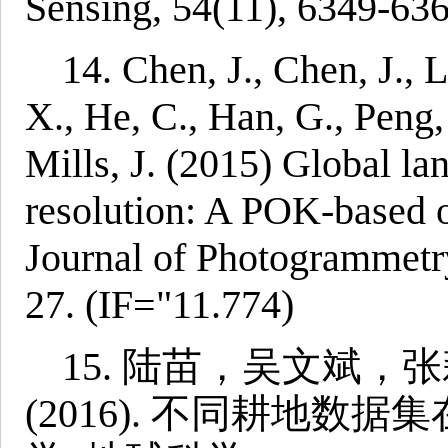
Sensing, 54(11), 6349-636
14. Chen, J., Chen, J., 
X., He, C., Han, G., Peng,
Mills, J. (2015) Global l
resolution: A POK-based 
Journal of Photogrammetr
27. (IF="11.774)
15. 陆苗，吴文斌，
(2016). 不同耕地数