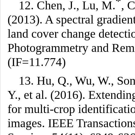
*
12. Chen, J., Lu, M.
, 
(2013). A spectral gradien
land cover change detecti
Photogrammetry and Remot
(IF=11.774)
13. Hu, Q., Wu, W., Son
Y., et al. (2016). Extendin
for multi-crop identifica
images. IEEE Transaction