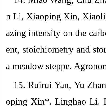
n Li, Xiaoping Xin, Xiaoli
azing intensity on the car
ent, stoichiometry and sto
a meadow steppe. Agronom
15. Ruirui Yan, Yu Zha
oping Xin*. Linghao Li. I