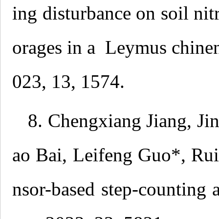
ing disturbance on soil ni
orages in a Leymus chine
023, 13, 1574.
8. Chengxiang Jiang, Ji
ao Bai, Leifeng Guo*, Rui
nsor-based step-counting 