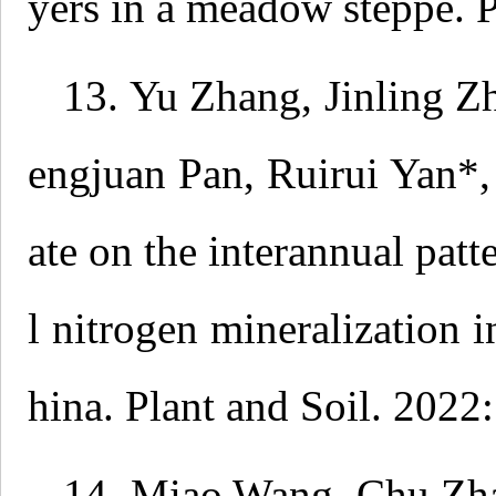
yers in a meadow steppe. 
13. Yu Zhang, Jinling Z
engjuan Pan, Ruirui Yan*, 
ate on the interannual pat
l nitrogen mineralization 
hina. Plant and Soil. 2022
14. Miao Wang, Chu Zha