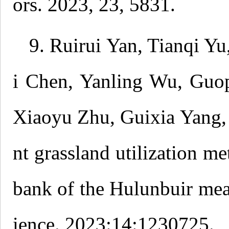
ors. 2023, 23, 5831.
9. Ruirui Yan, Tianqi Y
i Chen, Yanling Wu, Guop
Xiaoyu Zhu, Guixia Yang, 
nt grassland utilization m
bank of the Hulunbuir mea
ience. 2023:14:1230725.