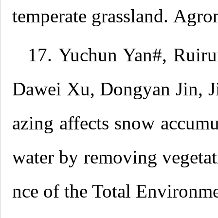
temperate grassland. Agr
17. Yuchun Yan#, Ruiru
Dawei Xu, Dongyan Jin, J
azing affects snow accumu
water by removing vegetati
nce of the Total Environm