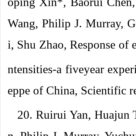
oping Xin*, Baorui Chen
Wang, Philip J. Murray, 
i, Shu Zhao, Response of
ntensities-a fiveyear exp
eppe of China, Scientific 
20. Ruirui Yan, Huajun 
n, Philip J. Murray, Yuc