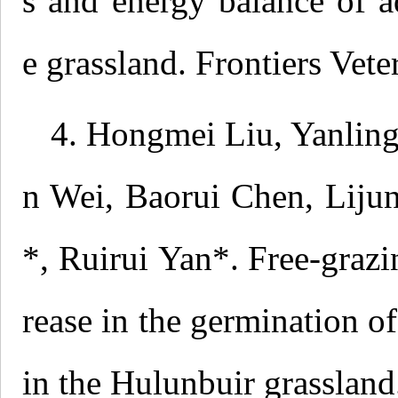
s and energy balance of a
e grassland. Frontiers Vet
4. Hongmei Liu, Yanling
n Wei, Baorui Chen, Liju
*, Ruirui Yan*. Free-grazi
rease in the germination 
in the Hulunbuir grasslan