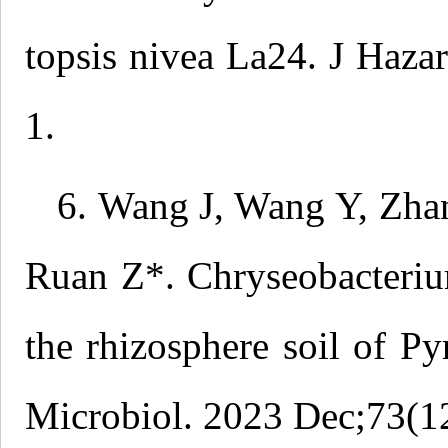
topsis nivea La24. J Haz
1.
6. Wang J, Wang Y, Zha
Ruan Z*. Chryseobacterium
the rhizosphere soil of Py
Microbiol. 2023 Dec;73(12