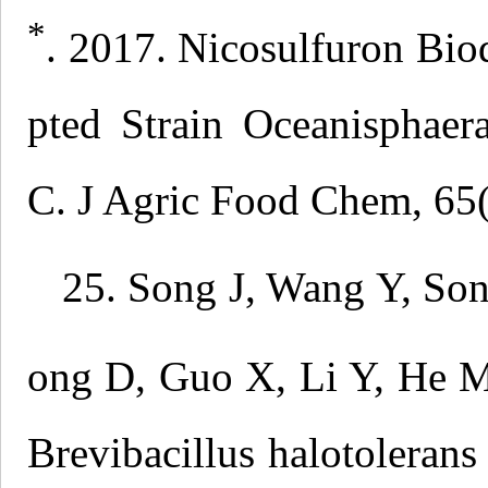
*
. 2017. Nicosulfuron Bi
pted Strain Oceanispha
C. J Agric Food Chem, 65
25. Song J, Wang Y, So
ong D, Guo X, Li Y, He 
Brevibacillus halotolerans 