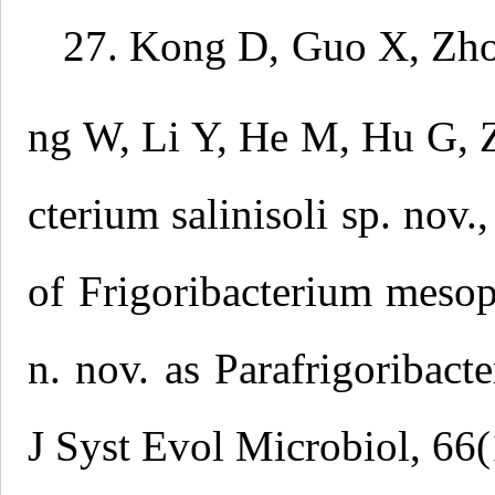
27. Kong D, Guo X, Zho
ng W, Li Y, He M, Hu G, 
cterium salinisoli sp. nov.,
of Frigoribacterium mesop
n. nov. as Parafrigoribac
J Syst Evol Microbiol, 66