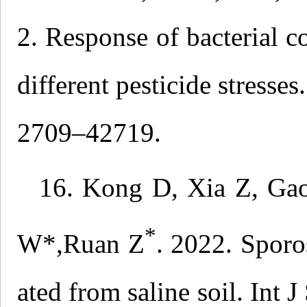
2. Response of bacterial co
different pesticide stresse
2709–42719.
16. Kong D, Xia Z, Gao
*
W*,Ruan Z
. 2022. Sporos
ated from saline soil. Int 