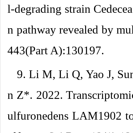
l-degrading strain Cedec
n pathway revealed by mul
443(Part A):130197.
9. Li M, Li Q, Yao J, S
n Z*. 2022. Transcriptom
ulfuronedens LAM1902 to 