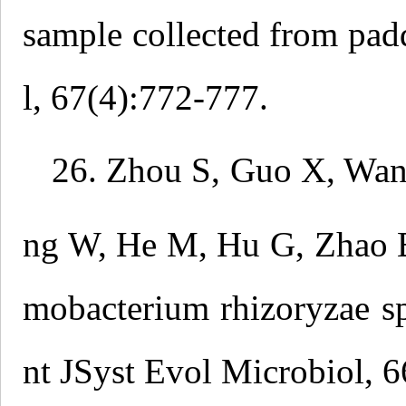
sample collected from padd
l, 67(4):772-777.
26. Zhou S, Guo X, Wan
ng W, He M, Hu G, Zhao 
mobacterium rhizoryzae sp.
nt JSyst Evol Microbiol, 