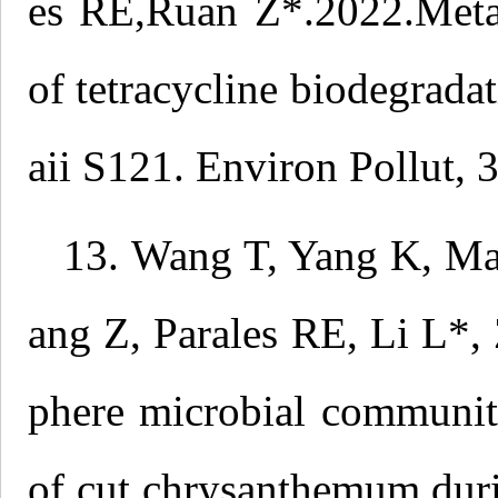
es RE,Ruan Z*.2022.Meta
of tetracycline biodegrad
aii S121. Environ Pollut,
13. Wang T, Yang K, Ma
ang Z, Parales RE, Li L*
phere microbial community
of cut chrysanthemum dur