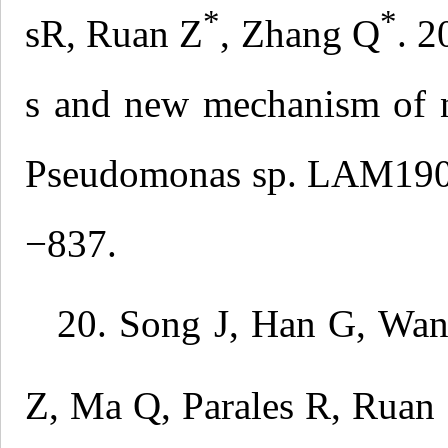
*
*
sR, Ruan Z
, Zhang Q
. 2
s and new mechanism of n
Pseudomonas sp. LAM1902
−837.
20. Song J, Han G, Wan
Z, Ma Q, Parales R, Ruan