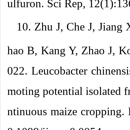
ulfuron. Sci Rep, 12(1):13
10. Zhu J, Che J, Jiang
hao B, Kang Y, Zhao J, K
022. Leucobacter chinensi
moting potential isolated f
ntinuous maize cropping. 