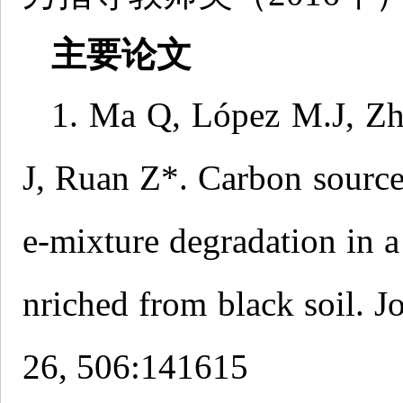
主要论文
1. Ma Q, López M.J, Zha
J, Ruan Z*. Carbon source
e-mixture degradation in 
nriched from black soil. J
26, 506:141615