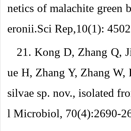
netics of malachite green
eronii.Sci Rep,10(1): 4502
21. Kong D, Zhang Q, J
ue H, Zhang Y, Zhang W, R
silvae sp. nov., isolated fr
l Microbiol, 70(4):2690-2