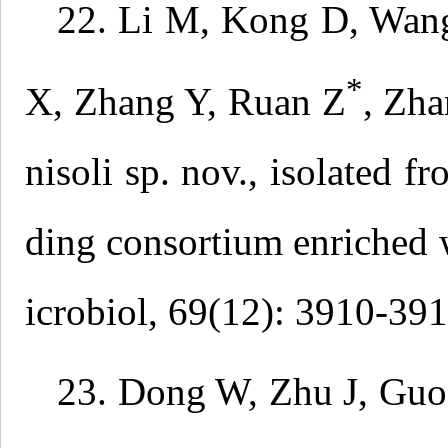
22. Li M, Kong D, Wang
*
X, Zhang Y, Ruan Z
, Zh
nisoli sp. nov., isolated f
ding consortium enriched w
icrobiol, 69(12): 3910-39
23. Dong W, Zhu J, Guo