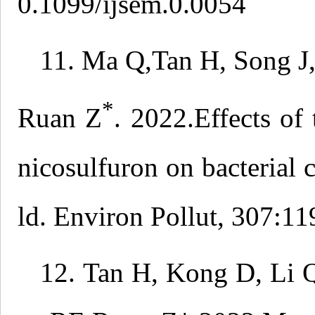
0.1099/ijsem.0.0054
11. Ma Q,Tan H, Song J,
*
Ruan Z
. 2022.Effects of
nicosulfuron on bacterial 
ld. Environ Pollut, 307:11
12. Tan H, Kong D, Li Q