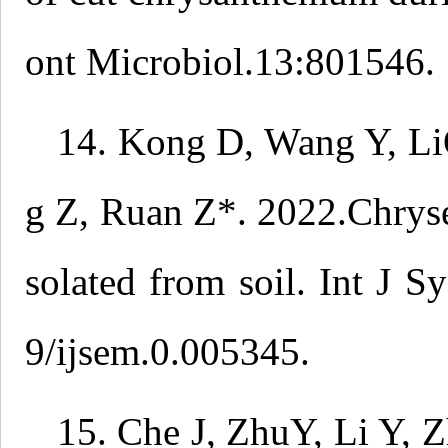
ont Microbiol.13:801546.
14. Kong D, Wang Y, Li
g Z, Ruan Z*. 2022.Chryse
solated from soil. Int J S
9/ijsem.0.005345.
15. Che J, ZhuY, Li Y,