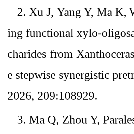
2. Xu J, Yang Y, Ma K,
ing functional xylo-oligos
charides from Xanthoceras
e stepwise synergistic pre
2026, 209:108929.
3. Ma Q, Zhou Y, Parales