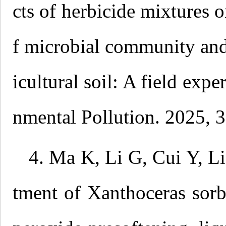
cts of herbicide mixtures 
f microbial community and
icultural soil: A field exp
nmental Pollution. 2025, 
4. Ma K, Li G, Cui Y, L
tment of Xanthoceras sor