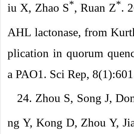
*
*
iu X, Zhao S
, Ruan Z
. 
AHL lactonase, from Kur
plication in quorum quen
a PAO1. Sci Rep, 8(1):601
24. Zhou S, Song J, Do
ng Y, Kong D, Zhou Y, Ji