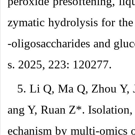
peroxide presoftening, liq
zymatic hydrolysis for the
-oligosaccharides and gluc
s. 2025, 223: 120277.
5. Li Q, Ma Q, Zhou Y, 
ang Y, Ruan Z*. Isolation,
echanism by multi-omics 