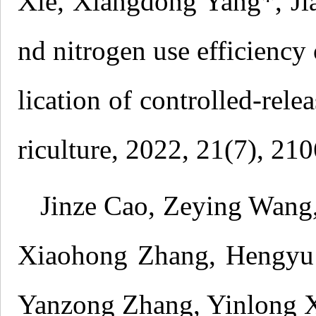
Xie, Xiangdong Yang*, Jia
nd nitrogen use efficiency
lication of controlled-rele
riculture, 2022, 21(7), 21
Jinze Cao, Zeying Wang
Xiaohong Zhang, Hengyu 
Yanzong Zhang, Yinlong X