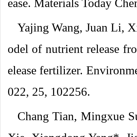
ease. Materials Today Che
Yajing Wang, Juan Li, X
odel of nutrient release f
elease fertilizer. Environ
022, 25, 102256.
Chang Tian, Mingxue Su