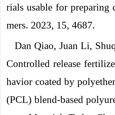
rials usable for preparing c
mers. 2023, 15, 4687.
Dan Qiao, Juan Li, Shu
Controlled release fertili
havior coated by polyethe
(PCL) blend-based polyure