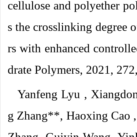
cellulose and polyether 
s the crosslinking degree o
rs with enhanced controlle
drate Polymers, 2021, 272
Yanfeng Lyu , Xiangdo
g Zhang**, Haoxing Cao ,
Zhang, Guiyin Wang, Yinlo