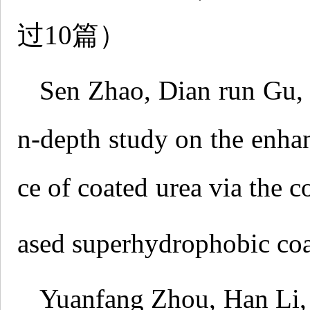
过10篇）
Sen Zhao, Dian run Gu, 
n-depth study on the enha
ce of coated urea via the c
ased superhydrophobic co
Yuanfang Zhou, Han Li, 