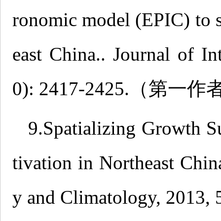
ronomic model (EPIC) to s
east China.. Journal of In
0): 2417-2425.（第一
9.Spatializing Growth S
tivation in Northeast Chi
y and Climatology, 20