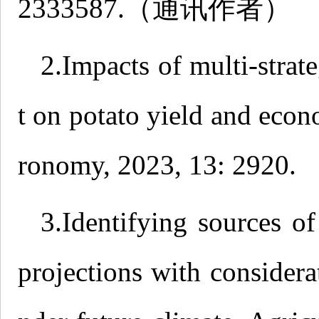
2333587.（通讯作者）
2.Impacts of multi-strat
t on potato yield and econ
ronomy, 2023, 13: 2
3.Identifying sources o
projections with considerat