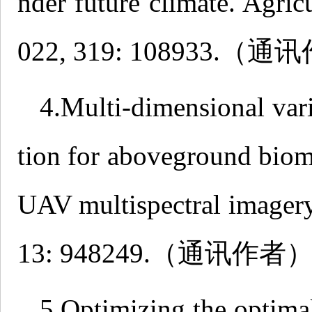
nder future climate. Agric
022, 319: 108933.（
4.Multi-dimensional vari
tion for aboveground biom
UAV multispectral imagery.
13: 948249.（通讯作者
5.Optimizing the optimal