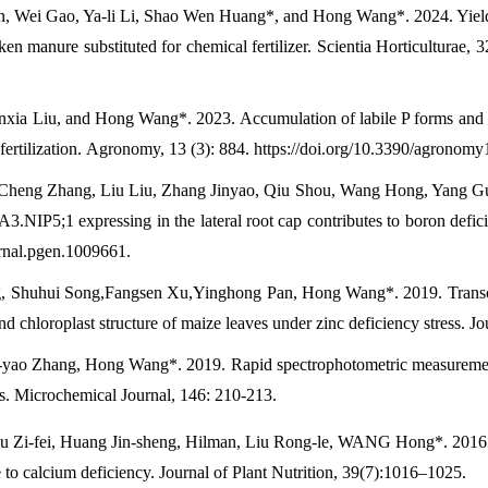
, Wei Gao, Ya-li Li, Shao Wen Huang*, and Hong Wang*. 2024. Yield, 
ken manure substituted for chemical fertilizer. Scientia Horticulturae, 3
nxia Liu, and Hong Wang*. 2023. Accumulation of labile P forms and
 fertilization. Agronomy, 13 (3): 884. https://doi.org/10.3390/agronom
 Cheng Zhang, Liu Liu, Zhang Jinyao, Qiu Shou, Wang Hong, Yang G
3.NIP5;1 expressing in the lateral root cap contributes to boron defi
urnal.pgen.1009661.
, Shuhui Song,Fangsen Xu,Yinghong Pan, Hong Wang*. 2019. Transcr
nd chloroplast structure of maize leaves under zinc deficiency stress. 
n-yao Zhang, Hong Wang*. 2019. Rapid spectrophotometric measurement
ts. Microchemical Journal, 146: 210-213.
iu Zi-fei, Huang Jin-sheng, Hilman, Liu Rong-le, WANG Hong*. 2016.
e to calcium deficiency. Journal of Plant Nutrition, 39(7):1016–1025.