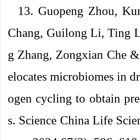
13. Guopeng Zhou, Ku
Chang, Guilong Li, Ting L
g Zhang, Zongxian Che &
elocates microbiomes in dri
ogen cycling to obtain pref
s. Science China Life Sc