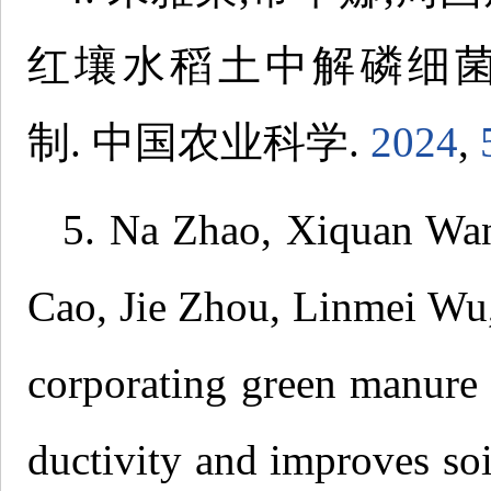
红壤水稻土中解磷细
制. 中国农业科学.
2024
,
5. Na Zhao, Xiquan Wan
Cao, Jie Zhou, Linmei Wu
corporating green manure 
ductivity and improves so