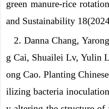
green manure-rice rotati
and Sustainability 18(20
2. Danna Chang, Yarong
g Cai, Shuailei Lv, Yulin
ong Cao. Planting Chinese
ilizing bacteria inoculati
y altering the structure o