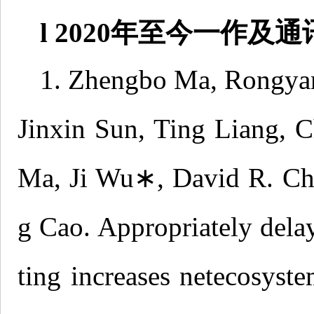
l 2020年至今一作及
1. Zhengbo Ma, Rongya
Jinxin Sun, Ting Liang, 
Ma, Ji Wu∗, David R. Ch
g Cao. Appropriately delay
ting increases netecosyst