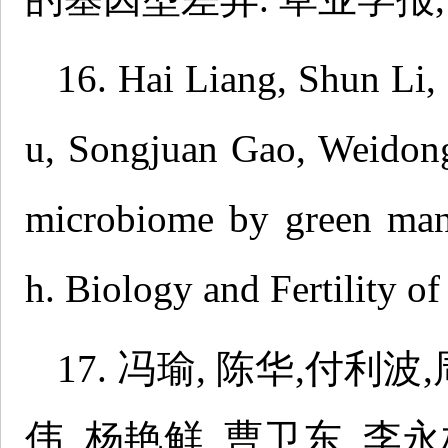
16. Hai Liang, Shun Li
u, Songjuan Gao, Weidong
microbiome by green man
h. Biology and Fertility o
17. 冯瑜, 陈华,付利波
伟, 杨艳鲜, 曹卫东, 