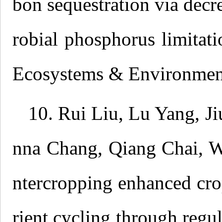
bon sequestration via dec
robial phosphorus limitati
Ecosystems & Environmen
10. Rui Liu, Lu Yang, 
nna Chang, Qiang Chai, W
ntercropping enhanced cro
rient cycling through regul