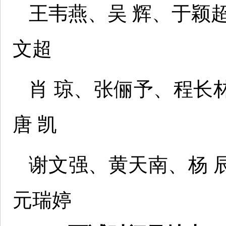
王韦燕、吴 辉、于颖
文超
肖 琼、张俪予、程长
唐 凯
谢文强、黄天南、杨 
元瑞婷