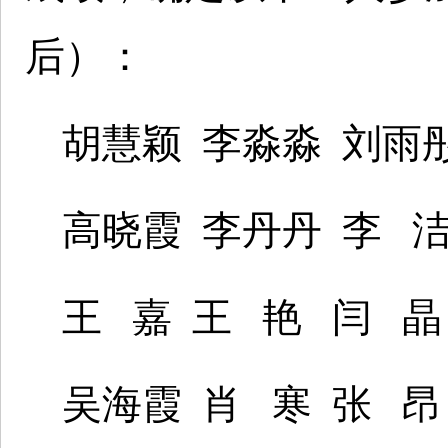
后）：
胡慧颖 李淼淼 刘雨
高晓霞 李丹丹 李 洁
王 嘉 王 艳 闫 晶
吴海霞 肖 寒 张 昂