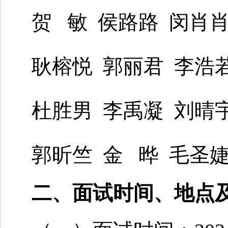
贺 敏 侯路路 闵肖肖
耿榕悦 郭丽君 李浩
杜胜男 李禹凝 刘晴宇
郭昕竺 金 晔 毛圣婕
二、面试时间、地点