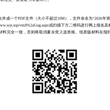
成一个PDF文件（大小不超过10M），文件命名为“2026年资
://www.wjx.top/vm/PA2aGug.aspx或扫描下方二维码进
材料完全一致，否则将取消夏令营入选资格。纸质版材料在报