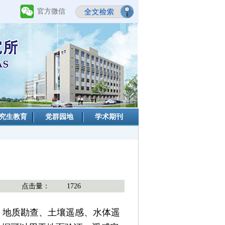
官方微信
究生教育
党群园地
学术期刊
点击量：
1726
地质勘查、土壤遥感、水体遥