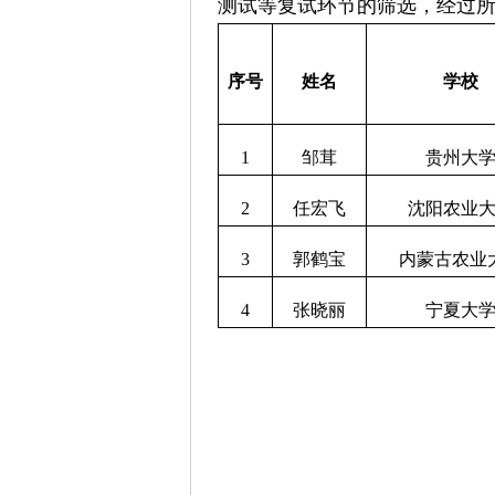
测试等复试环节的筛选，经过所
序号
姓名
学校
1
邹茸
贵州大
2
任宏飞
沈阳农业
3
郭鹤宝
内蒙古农业
4
张晓丽
宁夏大