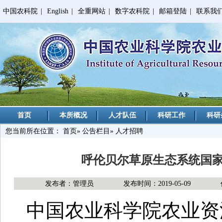
中国农科院
|
English
|
全重网站
|
数字农科院
|
邮箱登陆
|
联系我
首页
本所概况
人才队伍
科研工作
科研
您当前所在位置：
首页
»
公告栏目
» 人才招聘
呼伦贝尔草原生态系统国
发布者：管理员
发布时间：2019-05-09
中国农业科学院农业资