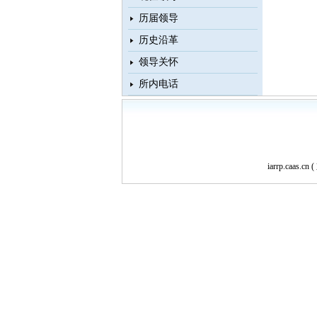
历届领导
历史沿革
领导关怀
所内电话
iarrp.caas.cn (